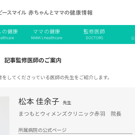
んの健康
ママの健康
監修医師
althcare
MAMA's Healthcare
DOCTORS
公
記事監修医師のご案内
修をしてくださっている医師の先生をご紹介します。
松本 佳余子
先生
まつもとウィメンズクリニック赤羽 院長
所属病院の公式ページ