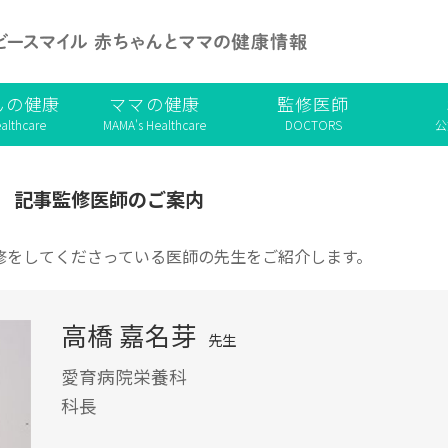
んの健康
ママの健康
監修医師
althcare
MAMA's Healthcare
DOCTORS
公
記事監修医師のご案内
修をしてくださっている医師の先生をご紹介します。
高橋 嘉名芽
先生
愛育病院栄養科
科長